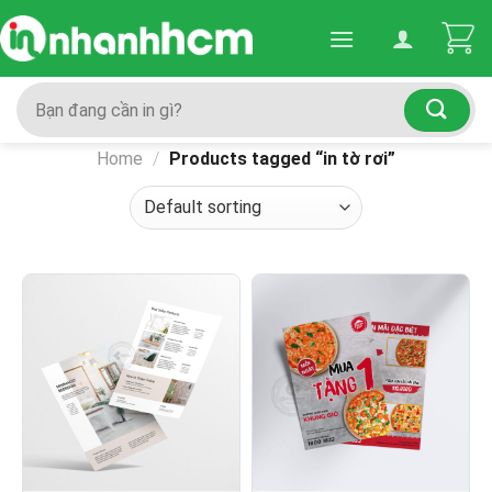
Skip
to
content
Search
for:
Home
/
Products tagged “in tờ rơi”