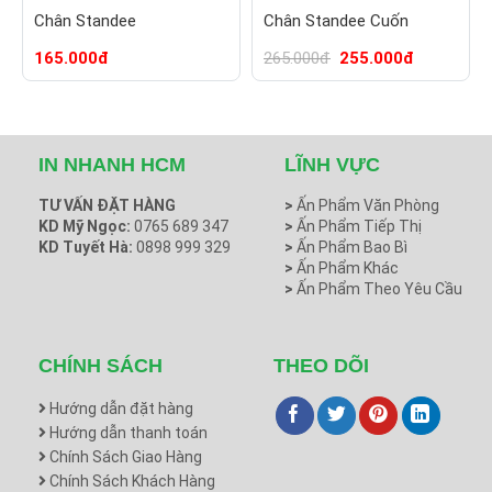
Chân Standee
Chân Standee Cuốn
165.000
đ
265.000
đ
255.000
đ
IN NHANH HCM
LĨNH VỰC
TƯ VẤN ĐẶT HÀNG
>
Ấn Phẩm Văn Phòng
KD Mỹ Ngọc:
0765 689 347
>
Ấn Phẩm Tiếp Thị
KD Tuyết Hà:
0898 999 329
>
Ấn Phẩm Bao Bì
>
Ấn Phẩm Khác
>
Ấn Phẩm Theo Yêu Cầu
CHÍNH SÁCH
THEO DÕI
Hướng dẫn đặt hàng
Hướng dẫn thanh toán
Chính Sách Giao Hàng
Chính Sách Khách Hàng