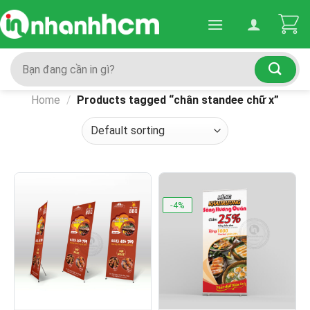
Skip
to
content
Search
for:
Home
/
Products tagged “chân standee chữ x”
-4%