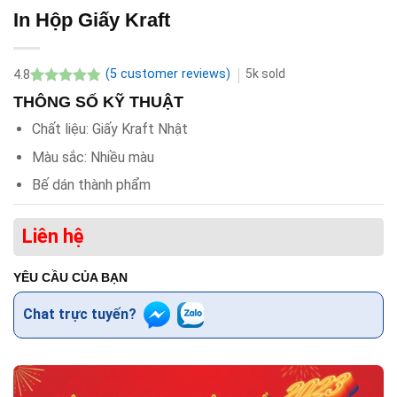
In Hộp Giấy Kraft
(
5
customer reviews)
5k
sold
4.8
Rated
5
4.8
THÔNG SỐ KỸ THUẬT
out of 5
based on
Chất liệu: Giấy Kraft Nhật
customer
ratings
Màu sắc: Nhiều màu
Bế dán thành phẩm
Liên hệ
YÊU CẦU CỦA BẠN
Chat trực tuyến?