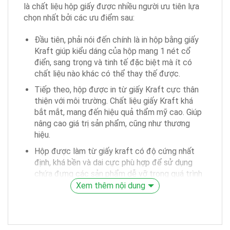
là chất liệu hộp giấy được nhiều người ưu tiên lựa
chọn nhất bởi các ưu điểm sau:
Đầu tiên, phải nói đến chính là in hộp bằng giấy
Kraft giúp kiểu dáng của hộp mang 1 nét cổ
điển, sang trọng và tinh tế đặc biệt mà ít có
chất liệu nào khác có thể thay thế được.
Tiếp theo, hộp được in từ giấy Kraft cực thân
thiện với môi trường. Chất liệu giấy Kraft khá
bắt mắt, mang đến hiệu quả thẩm mỹ cao. Giúp
nâng cao giá trị sản phẩm, cũng như thương
hiệu.
Hộp được làm từ giấy kraft có độ cứng nhất
định, khá bền và dai cực phù hợp để sử dụng
chứa đựng các sản phẩm dễ vỡ trong quá trình
vận chuyển. Giúp bảo vệ sản phẩm được toàn
Xem thêm nội dung
vẹn trước khi đến tay người tiêu dùng.
In giấy Kraft còn mang đến cảm giác ấm áp, thể
hiện sự tinh tế của người gửi, tạo sự thân thiết