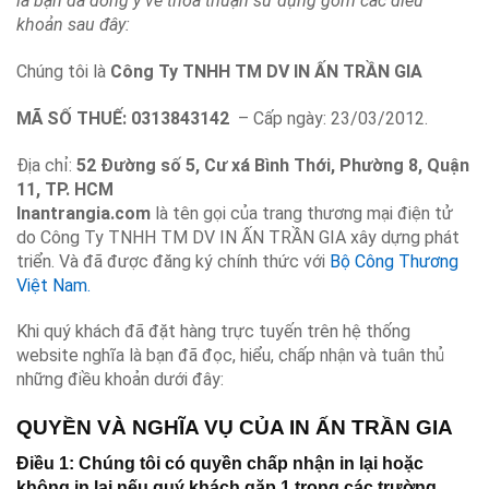
là bạn đã đồng ý về thỏa thuận sử dụng gồm các điều
khoản sau đây:
Chúng tôi là
Công Ty TNHH TM DV IN ẤN TRẦN GIA
MÃ SỐ THUẾ: 0313843142
– Cấp ngày: 23/03/2012.
Địa chỉ:
52 Đường số 5, Cư xá Bình Thới, Phường 8, Quận
11, TP. HCM
Inantrangia.com
là tên gọi của trang thương mại điện tử
do Công Ty TNHH TM DV IN ẤN TRẦN GIA xây dựng phát
triển. Và đã được đăng ký chính thức với
Bộ Công Thương
Việt Nam.
Khi quý khách đã đặt hàng trực tuyến trên hệ thống
website nghĩa là bạn đã đọc, hiểu, chấp nhận và tuân thủ
những điều khoản dưới đây:
QUYỀN VÀ NGHĨA VỤ CỦA IN ẤN
TRẦN GIA
Điều 1: Chúng tôi có quyền chấp nhận in lại hoặc
không in lại nếu quý khách gặp 1 trong các trường