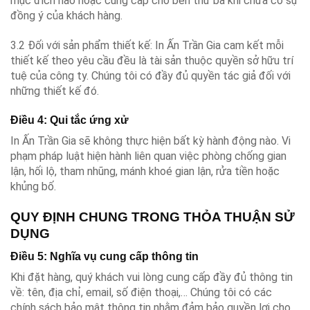
mục đích nào hoặc cung cấp cho bên thứ ba khi chưa có sự
đồng ý của khách hàng.
3.2 Đối với sản phẩm thiết kế: In Ấn Trần Gia cam kết mỗi
thiết kế theo yêu cầu đều là tài sản thuộc quyền sở hữu trí
tuệ của công ty. Chúng tôi có đầy đủ quyền tác giả đối với
những thiết kế đó.
Điều 4: Qui tắc ứng xử
In Ấn Trần Gia sẽ không thực hiện bất kỳ hành động nào. Vi
phạm pháp luật hiện hành liên quan việc phòng chống gian
lận, hối lộ, tham nhũng, mánh khoé gian lận, rửa tiền hoặc
khủng bố.
QUY ĐỊNH CHUNG
TRONG THỎA THUẬN SỬ
DỤNG
Điều 5: Nghĩa vụ cung cấp thông tin
Khi đặt hàng, quý khách vui lòng cung cấp đầy đủ thông tin
về: tên, địa chỉ, email, số điện thoại,… Chúng tôi có các
chính sách bảo mật thông tin nhằm đảm bảo quyền lợi cho