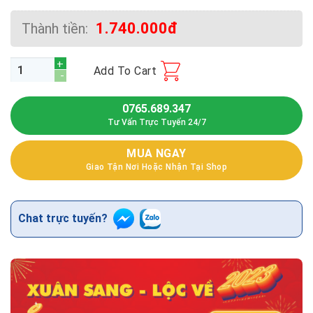
1.740.000đ
Thành tiền:
In Voucher Cuốn quantity
Add To Cart
0765.689.347
Tư Vấn Trực Tuyến 24/7
MUA NGAY
Giao Tận Nơi Hoặc Nhận Tại Shop
Chat trực tuyến?