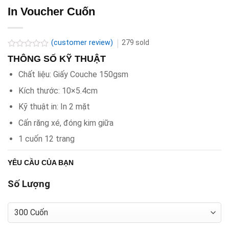
In Voucher Cuốn
(customer review)
279
sold
Rated
THÔNG SỐ KỸ THUẬT
0.0
out
Chất liệu: Giấy Couche 150gsm
of
5
Kích thước: 10×5.4cm
Kỹ thuật in: In 2 mặt
Cấn răng xé, đóng kim giữa
1 cuốn 12 trang
YÊU CẦU CỦA BẠN
Số Lượng