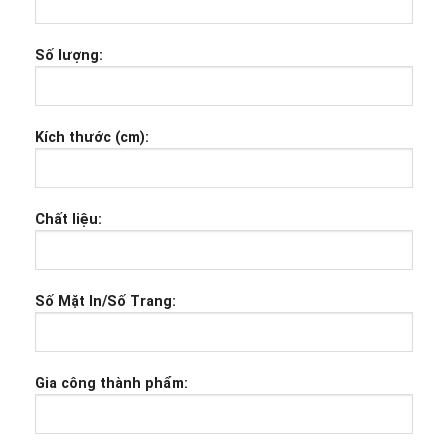
Địa chỉ: 52 Đường số 5, Cư xá Bình Thới,
Phường 8, Quận 11, TP. HCM
Số lượng:
Fanpage: In Nhanh Hcm
Kích thước (cm):
Chất liệu:
Số Mặt In/Số Trang:
Gia công thành phẩm: