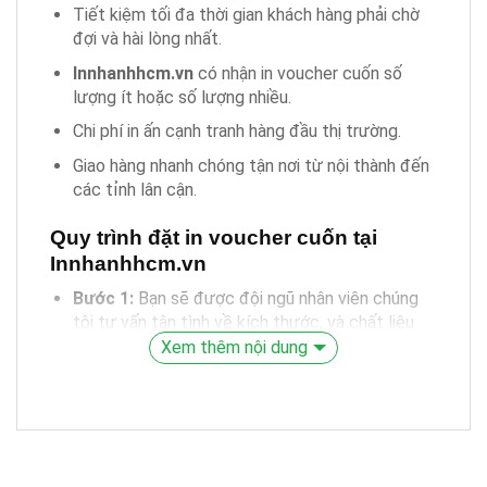
Tiết kiệm tối đa thời gian khách hàng phải chờ
đợi và hài lòng nhất.
Innhanhhcm.vn
có nhận in voucher cuốn số
lượng ít hoặc số lượng nhiều.
Chi phí in ấn cạnh tranh hàng đầu thị trường.
Giao hàng nhanh chóng tận nơi từ nội thành đến
các tỉnh lân cận.
Quy trình đặt in voucher cuốn tại
Innhanhhcm.vn
Bước 1:
Bạn sẽ được đội ngũ nhân viên chúng
tôi tư vấn tận tình về kích thước, và chất liệu
giấy nên dùng để phù hợp với sản phẩm của
Xem thêm nội dung
công ty, doanh nghiệp.
Bước 2:
Quý khách vui lòng báo quy cách
và
Innhanhhcm.vn
sẽ chốt giá và thanh toán
cọc 60% nhé.
Bước 3:
Quý khách nếu có file thiết kế thì gửi