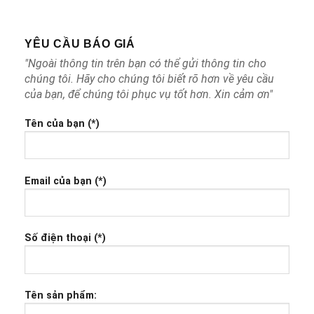
file qua mail hoặc gửi lên web trực
tiếp,
Innhanhhcm.vn
sẽ có nhân viên nhận file
YÊU CẦU BÁO GIÁ
và xử lý rồi gửi lại quý khách duyệt, nếu chưa ổn
thì có thể sửa lại -> ok thì mới cho in nhé
"Ngoài thông tin trên bạn có thể gửi thông tin cho
chúng tôi. Hãy cho chúng tôi biết rõ hơn về yêu cầu
Bước 4:
Quy cách duyệt,
Innhanhhcm.vn
sẽ
của bạn, để chúng tôi phục vụ tốt hơn. Xin cảm ơn"
cho in với công nghệ máy in offset siêu nhanh
từ 2 – 3 ngày sau là có hàng từ sau khi khách
Tên của bạn (*)
duyệt file ok nhé.
Email của bạn (*)
Số điện thoại (*)
Nếu bạn có yêu cầu cần báo giá đặt
in
voucher cuốn
vui lòng liên hệ qua:
Hotline: 0898.123.989 – 0898.999.329
Tên sản phẩm:
Email: inantrangia@gmail.com