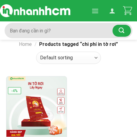
Skip
to
content
Search
for:
Home
/
Products tagged “chi phí in tờ rơi”
-4%