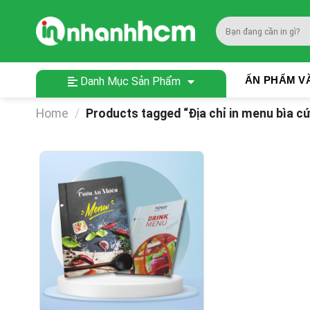
Skip
to
Search
content
for:
ẤN PHẨM V
Danh Mục Sản Phẩm
Home
/
Products tagged “Địa chỉ in menu bìa cứ