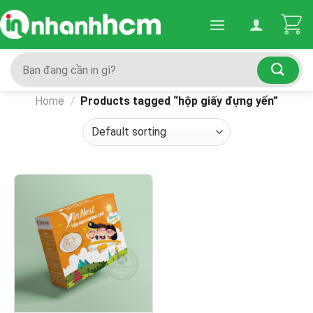
Skip
to
content
Search
for:
Home
/
Products tagged “hộp giấy đựng yến”