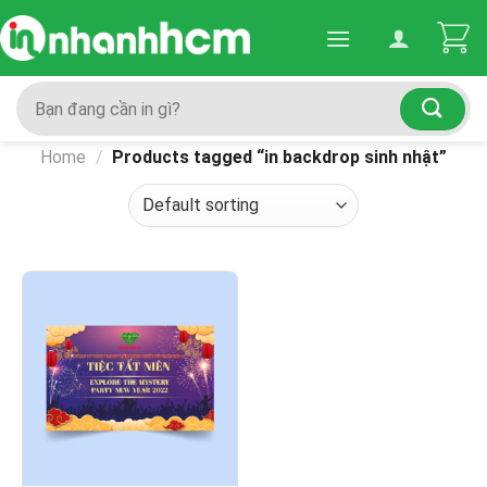
Skip
to
content
Search
for:
Home
/
Products tagged “in backdrop sinh nhật”