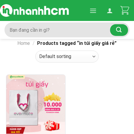
Skip
to
content
Search
for:
Home
/
Products tagged “in túi giấy giá rẻ”