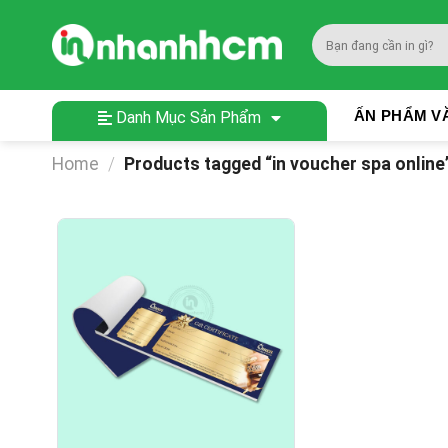
Skip
to
Search
content
for:
ẤN PHẨM V
Danh Mục Sản Phẩm
Home
/
Products tagged “in voucher spa online