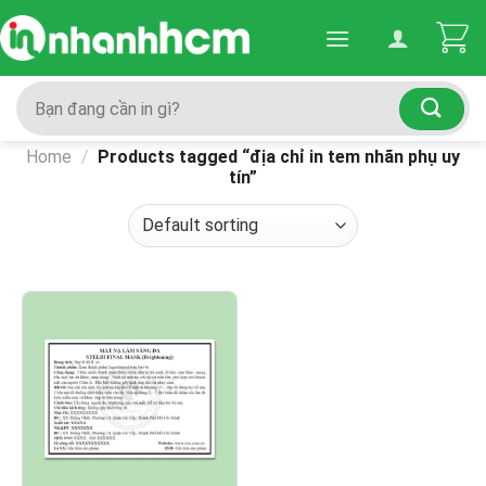
Skip
to
content
Search
for:
Home
/
Products tagged “địa chỉ in tem nhãn phụ uy
tín”