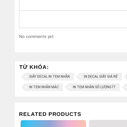
hoàn toàn có thể yêu cầu tráng thêm một lớp màng mỏ
Vai trò của in tem nhãn decal st
Ngành hàng nào cũng cần những mẫu in tem nhãn deca
hàng gia dụng,… Bởi vậy có thể thấy tem nhãn là những
No comments yet
cũng như in decal giấy A4 nói riêng giúp mang lại những 
Với doanh nghiệp:
Tem nhãn là đại diện cho sản phẩm giúp quảng bá t
nhờ những mẫu in tem nhãn decal độc đáo.
TỪ KHÓA:
Tem nhãn nếu được thiết kế và in ấn đẹp sẽ tạo sự
GIẤY DECAL IN TEM NHÃN
IN DECAL GIẤY GIÁ RẺ
Giúp niêm phong sản phẩm, là dấu hiệu nhận biết 
IN TEM NHÃN MÁC
IN TEM NHÃN SỐ LƯỢNG ÍT
Với người dùng:
Mang đến tính chuyên nghiệp cho sản phẩm, tạo sự
Cung cấp một số thông tin hữu ích về thương hiệu,
RELATED PRODUCTS
Với các cơ quan chức năng: