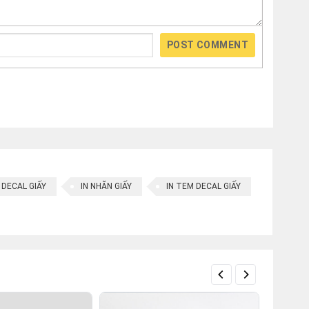
POST COMMENT
gành
ung
ới nhau
 DECAL GIẤY
IN NHÃN GIẤY
IN TEM DECAL GIẤY