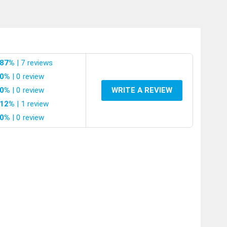
m 4 lớp
ẽ phụ
87%
| 7 reviews
0%
| 0 review
0%
| 0 review
WRITE A REVIEW
h chặt
12%
| 1 review
0%
| 0 review
ây