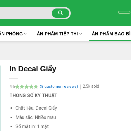
ĂN PHÒNG
ẤN PHẨM TIẾP THỊ
ẤN PHẨM BAO BÌ
In Decal Giấy
(
8
customer reviews)
2.5k
sold
4.6
Rated
8
4.6
THÔNG SỐ KỸ THUẬT
out of 5
based on
Chất liệu: Decal Giấy
customer
ratings
Màu sắc: Nhiều màu
Số mặt in: 1 mặt