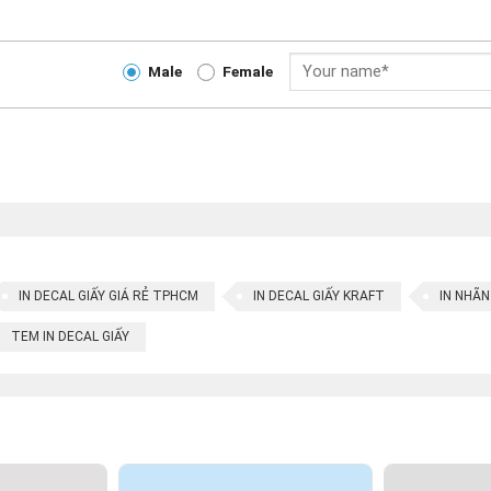
ng giúp bảo vệ lớp về mặt trên cùng.
icker
Male
Female
l để quảng bá sản phẩm, từ kinh doanh đồ ăn, mỹ phẩm cho đến n
 sản phẩm vô cùng hữu ích không thể thiếu. Việc in tem nhãn nói ch
lợi ích sau:
hương hiệu một cách hiệu quả nhất, phân biệt các dòng sản phẩm v
 ấn tượng cho khách hàng.
IN DECAL GIẤY GIÁ RẺ TPHCM
IN DECAL GIẤY KRAFT
IN NHÃN
sản phẩm vẫn đang còn được đảm bảo.
TEM IN DECAL GIẤY
 an tâm cho người mua.
 sản phẩm để khách hàng có thể nhận biết.