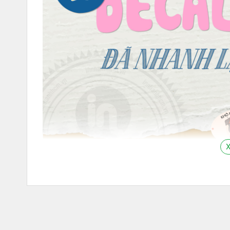
X
Tem nhãn decal giấy là gì?
Tem nhãn decal là một yếu tố quan trọng giúp người t