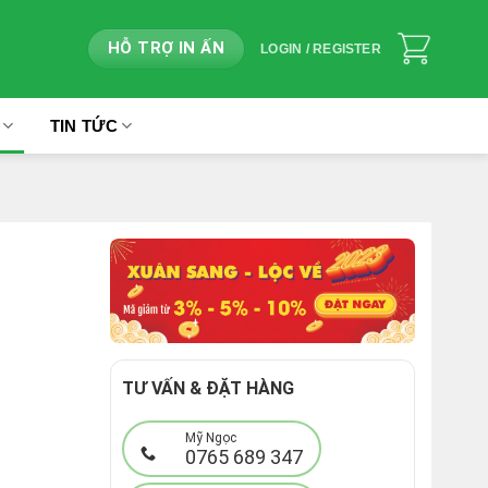
HỖ TRỢ IN ẤN
LOGIN / REGISTER
TIN TỨC
TƯ VẤN & ĐẶT HÀNG
Mỹ Ngọc
0765 689 347