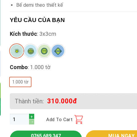
Bế demi theo thiết kế
YÊU CẦU CỦA BẠN
Kích thước
:
3x3cm
Combo
:
1.000 tờ
1.000 tờ
310.000đ
Thành tiền:
In Decal Giấy quantity
Add To Cart
0765.689.347
MUA NGAY