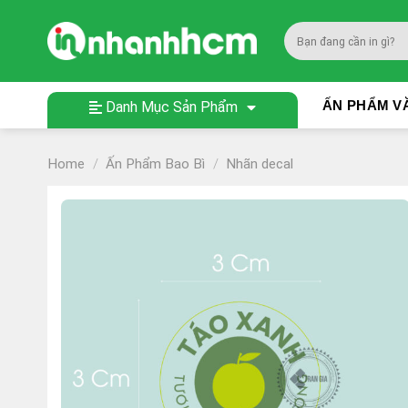
Skip
to
Search
content
for:
ẤN PHẨM V
Danh Mục Sản Phẩm
Home
/
Ấn Phẩm Bao Bì
/
Nhãn decal