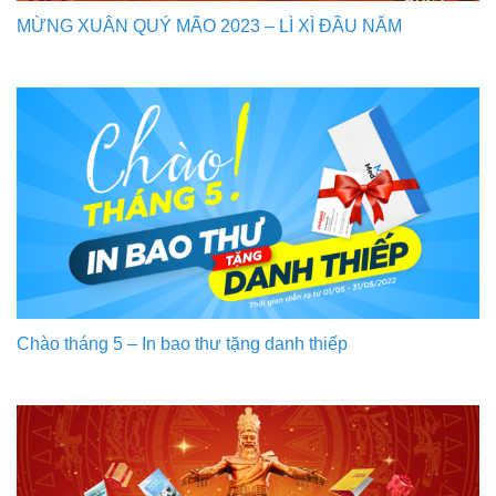
MỪNG XUÂN QUÝ MÃO 2023 – LÌ XÌ ĐẦU NĂM
Chào tháng 5 – In bao thư tặng danh thiếp