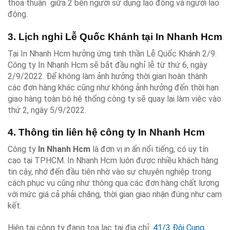
thỏa thuận giữa 2 bên người sử dụng lao động và người lao
động.
3. Lịch nghỉ Lễ Quốc Khánh tại In Nhanh Hcm
Tại In Nhanh Hcm hưởng ứng tinh thần Lễ Quốc Khánh 2/9.
Công ty In Nhanh Hcm sẽ bắt đầu nghỉ lễ từ thứ 6, ngày
2/9/2022. Để không làm ảnh hưởng thời gian hoàn thành
các đơn hàng khác cũng như không ảnh hưởng đến thời hạn
giao hàng toàn bộ hệ thống công ty sẽ quay lại làm việc vào
thứ 2, ngày 5/9/2022.
4. Thông tin liên hệ công ty In Nhanh Hcm
Công ty
In Nhanh Hcm
là đơn vị in ấn nổi tiếng, có uy tín
cao tại TPHCM. In Nhanh Hcm luôn được nhiều khách hàng
tin cậy, nhớ đến đầu tiên nhờ vào sự chuyên nghiệp trong
cách phục vụ cũng như thông qua các đơn hàng chất lượng
với mức giá cả phải chăng, thời gian giao nhận đúng như cam
kết.
Hiện tại công ty đang tọa lạc tại địa chỉ:
41/3 Đội Cung,