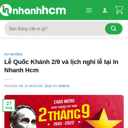
Skip
to
content
Search
for:
XU HƯỚNG
Lễ Quốc Khánh 2/9 và lịch nghỉ lễ tại In
Nhanh Hcm
POSTED ON
27 AUGUST, 2022
BY
ADMIN
27
Aug