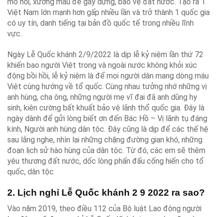
mồ hôi, xương máu để gầy dựng, bảo vệ đất nước. Tạo ra 1
Việt Nam lớn mạnh hơn gấp nhiều lần và trở thành 1 quốc gia
có uy tín, danh tiếng tại bản đồ quốc tế trong nhiều lĩnh
vực.
Ngày Lễ Quốc khánh 2/9/2022 là dịp lễ kỷ niệm lần thứ 72
khiến bao người Việt trong và ngoài nước không khỏi xúc
động bồi hồi, lễ kỷ niệm là để mọi người dân mang dòng máu
Việt cùng hướng về tổ quốc. Cùng nhau tưởng nhớ những vị
anh hùng, cha ông, những người mẹ vĩ đại đã anh dũng hy
sinh, kiên cường bất khuất bảo vệ lãnh thổ quốc gia. Đây là
ngày dành để gửi lòng biết ơn đến Bác Hồ – Vị lãnh tụ đáng
kính, Người anh hùng dân tộc. Đây cũng là dịp để các thế hệ
sau lắng nghe, nhìn lại những chặng đường gian khó, những
đoạn lịch sử hào hùng của dân tộc. Từ đó, các em sẽ thêm
yêu thương đất nước, dốc lòng phấn đấu cống hiến cho tổ
quốc, dân tộc
2. Lịch nghỉ Lễ Quốc khánh 2 9 2022 ra sao?
Vào năm 2019, theo điều 112 của Bộ luật Lao động người