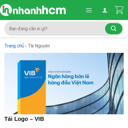
Skip
to
content
Search
for:
Trang chủ
›
Tài Nguyên
Tải Logo – VIB