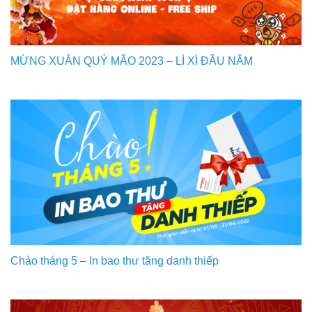
MỪNG XUÂN QUÝ MÃO 2023 – LÌ XÌ ĐẦU NĂM
Chào tháng 5 – In bao thư tặng danh thiếp