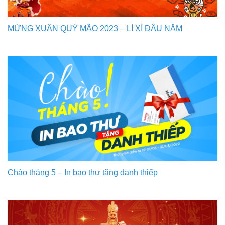
MỪNG XUÂN QUÝ MÃO 2023 – LÌ XÌ ĐẦU NĂM
Chào tháng 5 – In bao thư tặng danh thiếp