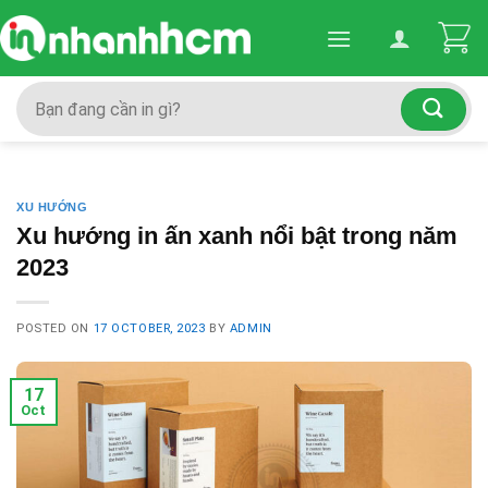
Skip
to
content
Search
for:
XU HƯỚNG
Xu hướng in ấn xanh nổi bật trong năm
2023
POSTED ON
17 OCTOBER, 2023
BY
ADMIN
17
Oct