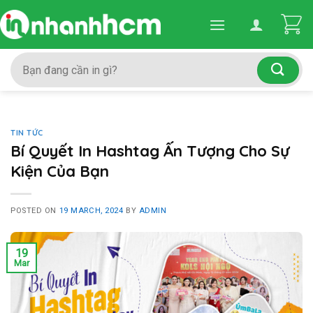
Skip
to
content
Search
for:
TIN TỨC
Bí Quyết In Hashtag Ấn Tượng Cho Sự
Kiện Của Bạn
POSTED ON
19 MARCH, 2024
BY
ADMIN
19
Mar