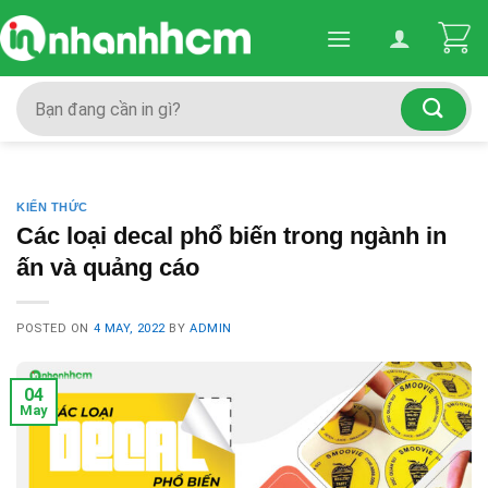
Skip
to
content
Search
for:
KIẾN THỨC
Các loại decal phổ biến trong ngành in
ấn và quảng cáo
POSTED ON
4 MAY, 2022
BY
ADMIN
04
May