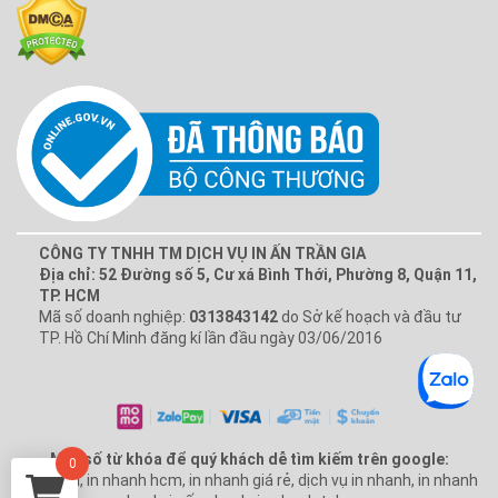
CÔNG TY TNHH TM DỊCH VỤ IN ẤN TRẦN GIA
Địa chỉ: 52 Đường số 5, Cư xá Bình Thới, Phường 8, Quận 11,
TP. HCM
Mã số doanh nghiệp:
0313843142
do Sở kế hoạch và đầu tư
TP. Hồ Chí Minh đăng kí lần đầu ngày 03/06/2016
Một số từ khóa để quý khách dễ tìm kiếm trên google:
0
In nhanh, in nhanh hcm, in nhanh giá rẻ, dịch vụ in nhanh, in nhanh