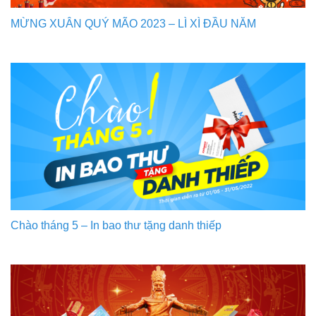
MỪNG XUÂN QUÝ MÃO 2023 – LÌ XÌ ĐẦU NĂM
Chào tháng 5 – In bao thư tặng danh thiếp