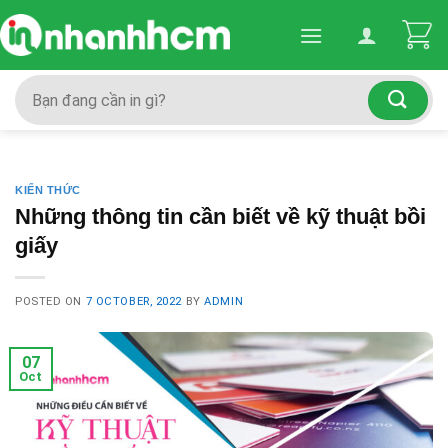
Skip
to
content
Search
for:
KIẾN THỨC
Những thông tin cần biết về kỹ thuật bồi
giấy
POSTED ON
7 OCTOBER, 2022
BY
ADMIN
07
Oct