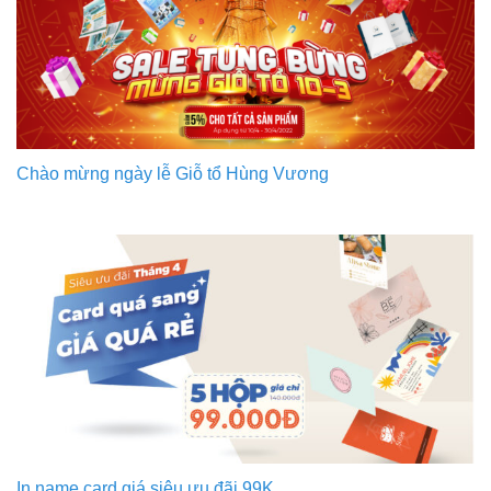
Chào mừng ngày lễ Giỗ tổ Hùng Vương
In name card giá siêu ưu đãi 99K