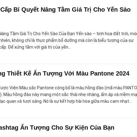
 Cấp Bí Quyết Nâng Tầm Giá Trị Cho Yến Sào
Nâng Tầm Giá Trị Cho Yến Sào Của Bạn Yến sào – tinh hoa đất trời, mó
 nhiên, không chỉ là thực phẩm bổ dưỡng mà còn là biểu tượng của sự
ấp. Để xứng tầm với giá trị của yến…
g Thiết Kế Ấn Tượng Với Màu Pantone 2024
được Viện Màu sắc Pantone công bố là màu hồng đào (mã màu PANT
). Màu hồng đào này mang một sắc thái nhẹ nhàng, ấm áp và mềm mạ
ạc quan và tươi sáng. Nó là sự kết hợp hài hòa giữa màu cam nhạt…
Hashtag Ấn Tượng Cho Sự Kiện Của Bạn