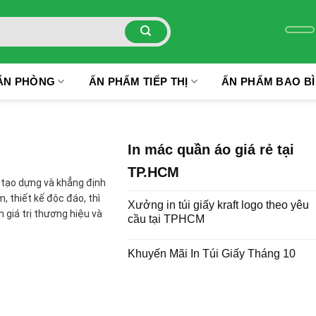
ĂN PHÒNG
ẤN PHẨM TIẾP THỊ
ẤN PHẨM BAO BÌ
In mác quần áo giá rẻ tại
TP.HCM
c tạo dựng và khẳng định
 thiết kế độc đáo, thì
Xưởng in túi giấy kraft logo theo yêu
 giá trị thương hiệu và
cầu tại TPHCM
Khuyến Mãi In Túi Giấy Tháng 10