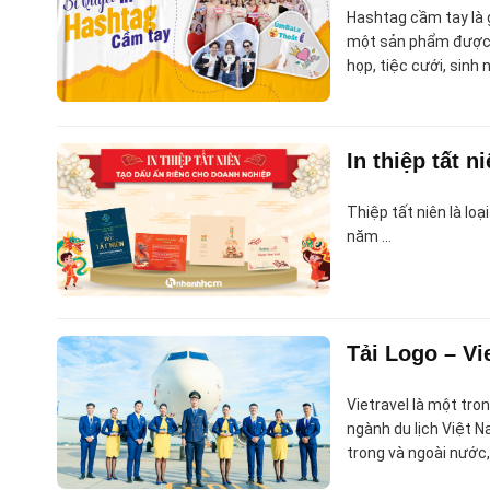
Hashtag cầm tay là g
một sản phẩm được s
họp, tiệc cưới, sinh 
In thiệp tất 
Thiệp tất niên là lo
năm …
Tải Logo – Vi
Vietravel là một tr
ngành du lịch Việt N
trong và ngoài nước,