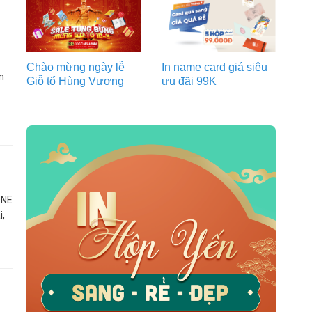
Chào mừng ngày lễ
In name card giá siêu
n
Giỗ tổ Hùng Vương
ưu đãi 99K
ONE
i,