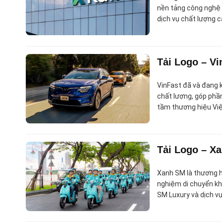
nền tảng công nghệ 
dịch vụ chất lượng 
Tải Logo – Vi
VinFast đã và đang k
chất lượng, góp phầ
tầm thương hiệu Việt
Tải Logo – X
Xanh SM là thương h
nghiệm di chuyển khá
SM Luxury và dịch vụ