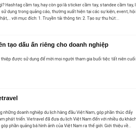
ì? Hashtag cầm tay, hay còn gọi là sticker cầm tay, standee cầm tay, 
ử dụng trong quảng cáo, thường xuất hiện tại các sự kiện, event, hội
nhật,… với mục đích: 1. Truyền tải thông tin: 2. Tạo sự thu hút:…
niên tạo dấu ấn riêng cho doanh nghiệp
ại thiệp được sử dụng để mời mọi người tham gia buổi tiệc tất niên cuối
etravel
ong những doanh nghiệp du lịch hàng đầu Việt Nam, góp phần thúc đẩy
am phát triển. Vietravel đã đưa du lịch Việt Nam đến với nhiều du khác
 góp phần quảng bá hình ảnh của Việt Nam ra thế giới. Giới thiệu về…