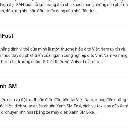
hiện đại. KAFI luôn nỗ lực mang đến cho khách hàng những sản phẩm 
cao, đáp ứng nhu cầu đầu tư đa dạng của nhà đầu tư….
nFast
hẳng định vị thế của mình là một thương hiệu ô tô Việt Nam uy tín và
n thúc đẩy sự phát triển của ngành công nghiệp ô tô Việt Nam và nâng
 trên thị trường quốc tế. Giới thiệu về VinFast niềm tự…
anh SM
iệu dịch vụ đặt xe thuần điện đầu tiên tại Việt Nam, mang đến những t
c biệt: dịch vụ taxi tiêu chuẩn Xanh SM Taxi, dịch vụ taxi cao cấp Xan
 di chuyển linh hoạt bằng xe máy điện Xanh SM Bike. …