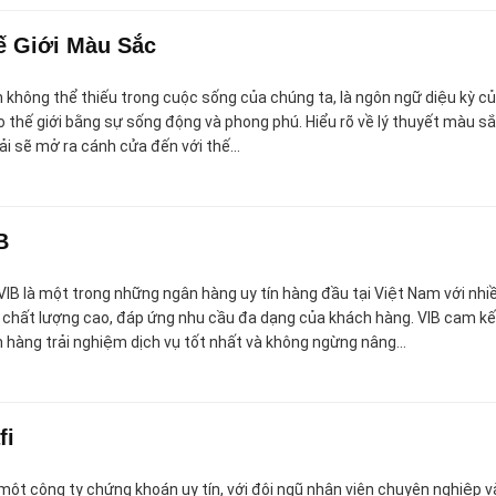
 Giới Màu Sắc
 không thể thiếu trong cuộc sống của chúng ta, là ngôn ngữ diệu kỳ c
o thế giới bằng sự sống động và phong phú. Hiểu rõ về lý thuyết màu s
iải sẽ mở ra cánh cửa đến với thế…
B
IB là một trong những ngân hàng uy tín hàng đầu tại Việt Nam với nhi
 chất lượng cao, đáp ứng nhu cầu đa dạng của khách hàng. VIB cam kế
hàng trải nghiệm dịch vụ tốt nhất và không ngừng nâng…
fi
một công ty chứng khoán uy tín, với đội ngũ nhân viên chuyên nghiệp v