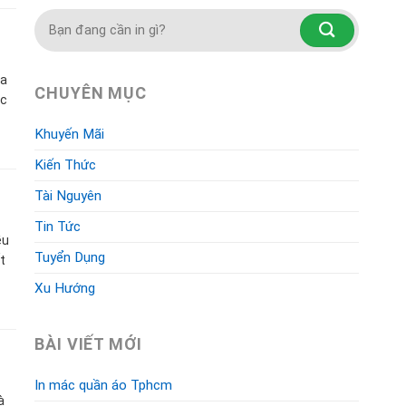
ủa
CHUYÊN MỤC
ắc
Khuyến Mãi
Kiến Thức
Tài Nguyên
Tin Tức
ều
Tuyển Dụng
t
Xu Hướng
BÀI VIẾT MỚI
In mác quần áo Tphcm
à