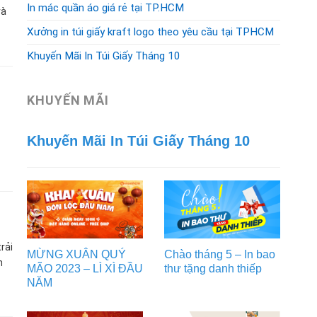
In mác quần áo giá rẻ tại TP.HCM
và
Xưởng in túi giấy kraft logo theo yêu cầu tại TPHCM
Khuyến Mãi In Túi Giấy Tháng 10
KHUYẾN MÃI
Khuyến Mãi In Túi Giấy Tháng 10
rải
MỪNG XUÂN QUÝ
Chào tháng 5 – In bao
h
MÃO 2023 – LÌ XÌ ĐẦU
thư tặng danh thiếp
NĂM