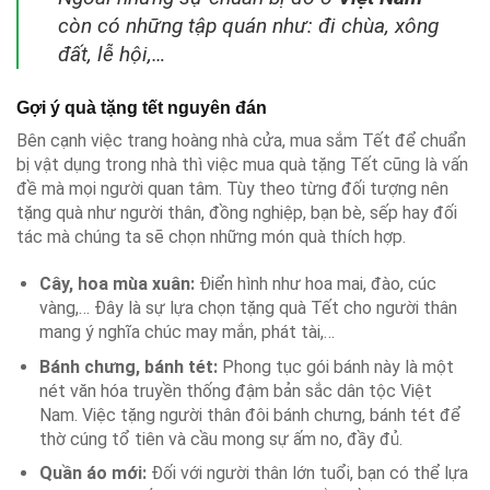
còn có những tập quán như: đi chùa, xông
đất, lễ hội,…
Gợi ý quà tặng tết nguyên đán
Bên cạnh việc trang hoàng nhà cửa, mua sắm Tết để chuẩn
bị vật dụng trong nhà thì việc mua quà tặng Tết cũng là vấn
đề mà mọi người quan tâm. Tùy theo từng đối tượng nên
tặng quà như người thân, đồng nghiệp, bạn bè, sếp hay đối
tác mà chúng ta sẽ chọn những món quà thích hợp.
Cây, hoa mùa xuân:
Điển hình như hoa mai, đào, cúc
vàng,… Đây là sự lựa chọn tặng quà Tết cho người thân
mang ý nghĩa chúc may mắn, phát tài,…
Bánh chưng, bánh tét:
Phong tục gói bánh này là một
nét văn hóa truyền thống đậm bản sắc dân tộc Việt
Nam. Việc tặng người thân đôi bánh chưng, bánh tét để
thờ cúng tổ tiên và cầu mong sự ấm no, đầy đủ.
Quần áo mới:
Đối với người thân lớn tuổi, bạn có thể lựa