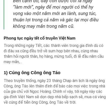
Bên cạnh đó, đây còn được coi là ngày
“làm mới”, ngày để mọi người có thể hy
vọng vào một năm mới an lành, sung túc,
thuận lợi trong cả năm và gác lại mọi điều
không may mắn trong năm cũ.
Phong tục ngày tết cổ truyền Việt Nam
Trong những ngày Tết, các thành viên trong gia đình dù có
đi đâu xa cũng đều trở về sum họp bên nhau, cùng nhau
thăm hỏi người thân, họ hàng, mừng tuổi, đi lễ đầu năm cầu
may mắn,…
1) Cúng ông Công ông Táo
Theo truyền thống, ngày 23 tháng Chạp âm lịch là ngày ông
Công, ông Táo lên thiên đình để báo cáo mọi việc trong nhà
của gia chủ với Ngọc Hoàng. Chính vì vậy, tới ngày này các
gia đình Việt Nam sẽ dọn dẹp nhà bếp sạch sẽ, mua cá vàng
về cúng để tiễn ông Công, ông Táo về trời.