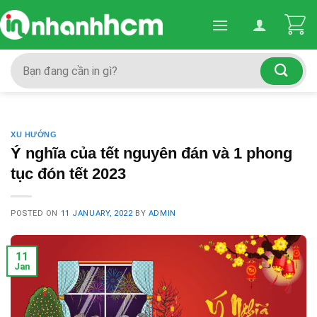
Skip
to
content
Search
for:
XU HƯỚNG
Ý nghĩa của tết nguyên đán và 1 phong
tục đón tết 2023
POSTED ON
11 JANUARY, 2022
BY
ADMIN
11
Jan